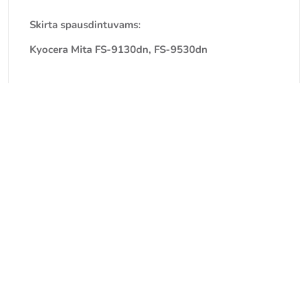
Skirta spausdintuvams:
Kyocera Mita FS-9130dn, FS-9530dn
APIE MUS
UAB Comdis specializuojasi didmeninės prekybos srityje .Pas mus
sistemoje rasite gausų mobilių telefonų priedų ,kompiuterių
aksesuarų skirtų tiek biurui ,tiek žaidėjams ,automobilių elektronikos
priedų ,spausdintuvų eksplotacinių medžiagų , sveikatingumo prekių
pasirinkimą .