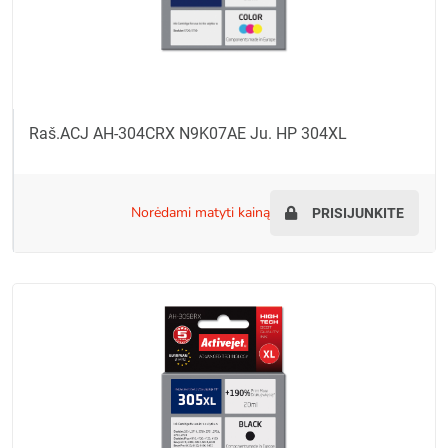
Raš.ACJ AH-304CRX N9K07AE Ju. HP 304XL
norėdami matyti kainą
PRISIJUNKITE