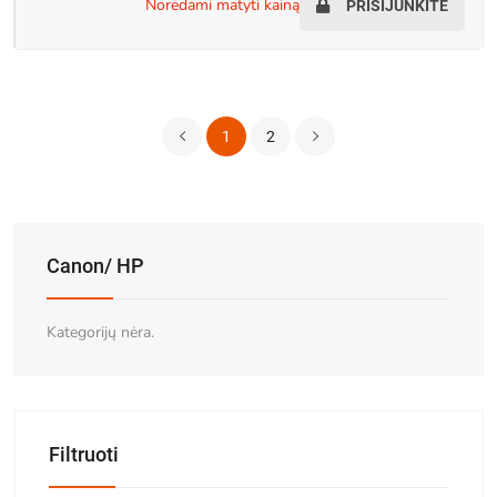
norėdami matyti kainą
PRISIJUNKITE
1
2
Canon/ HP
Kategorijų nėra.
Filtruoti