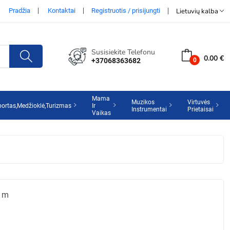
Pradžia
Kontaktai
Registruotis / prisijungti
Lietuvių kalba
Susisiekite Telefonu
0.00 €
+37068363682
Mama
Muzikos
Virtuvės
portas,Medžioklė,Turizmas
Ir
Instrumentai
Prietaisai
Vaikas
o YAU14 3.5mm To 3.5mm 1m