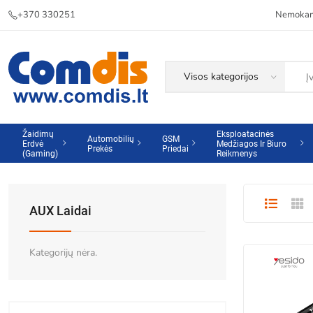
+370 330251
Nemokama
Žaidimų
Eksploatacinės
Automobilių
GSM
Erdvė
Medžiagos Ir Biuro
Prekės
Priedai
(Gaming)
Reikmenys
AUX Laidai
Kategorijų nėra.