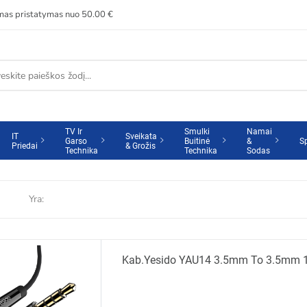
s pristatymas nuo 50.00 €
TV Ir
Smulki
Namai
IT
Sveikata
Garso
Buitinė
&
S
Priedai
& Grožis
Technika
Technika
Sodas
Yra:
Kab.Yesid