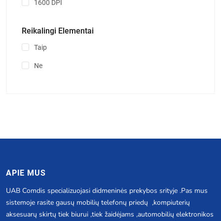
1600 DPI
Reikalingi Elementai
Taip
Ne
APIE MUS
UAB Comdis specializuojasi didmeninės prekybos srityje .Pas mus
sistemoje rasite gausų mobilių telefonų priedų ,kompiuterių
aksesuarų skirtų tiek biurui ,tiek žaidėjams ,automobilių elektronikos