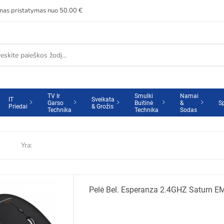
s pristatymas nuo 50.00 €
TV Ir
Smulki
Namai
IT
Sveikata
Garso
Buitinė
&
S
Priedai
& Grožis
Technika
Technika
Sodas
Yra:
Pelė Bel. Esperanza 2.4GHZ Saturn 