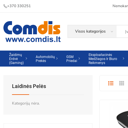
+370 330251
Nemokama
Žaidimų
Eksploatacinės
Automobilių
GSM
Erdvė
Medžiagos Ir Biuro
Prekės
Priedai
(Gaming)
Reikmenys
Laidinės Pelės
Kategorijų nėra.