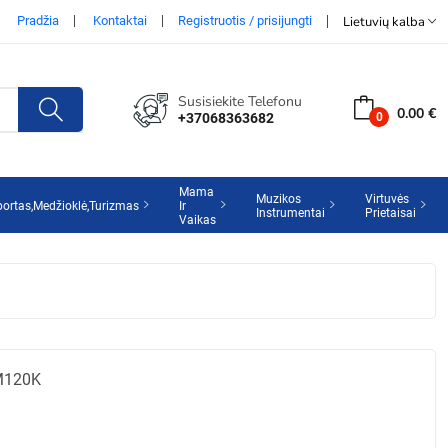
Pradžia
Kontaktai
Registruotis / prisijungti
Lietuvių kalba
Susisiekite Telefonu
0.00 €
+37068363682
Mama
Muzikos
Virtuvės
portas,Medžioklė,Turizmas
Ir
Instrumentai
Prietaisai
Vaikas
EM120K