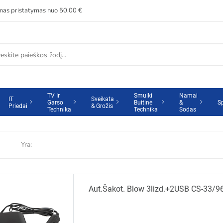
s pristatymas nuo 50.00 €
TV Ir
Smulki
Namai
IT
Sveikata
Garso
Buitinė
&
S
Priedai
& Grožis
Technika
Technika
Sodas
Yra:
Aut.šakot. Blow 3lizd.+2USB CS-33/9