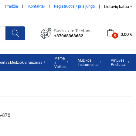
Pradžia
Kontaktai
Registruotis / prisijungti
Lietuvių kalba
Susisiekite Telefonu
0.00 €
+37068363682
Mama
Muzikos
Virtuvės
portas,Medžioklė,Turizmas
Ir
Instrumentai
Prietaisai
Vaikas
6-876