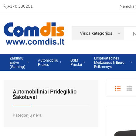
+370 330251
Nemokama
Žaidimų
Eksploatacinės
Automobilių
GSM
Erdvė
Medžiagos Ir Biuro
Prekės
Priedai
(Gaming)
Reikmenys
Automobiliniai Pridegiklio
Šakotuvai
Kategorijų nėra.