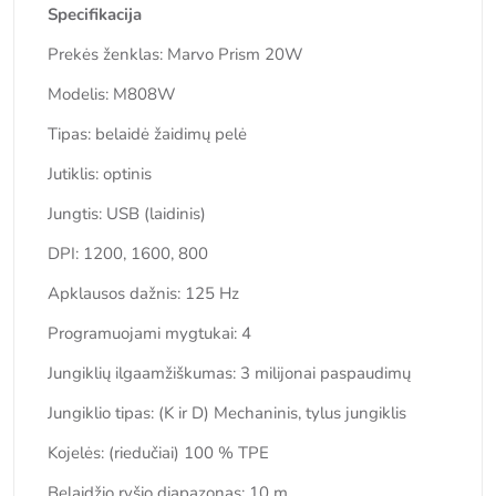
Specifikacija
Prekės ženklas: Marvo Prism 20W
Modelis: M808W
Tipas: belaidė žaidimų pelė
Jutiklis: optinis
Jungtis: USB (laidinis)
DPI: 1200, 1600, 800
Apklausos dažnis: 125 Hz
Programuojami mygtukai: 4
Jungiklių ilgaamžiškumas: 3 milijonai paspaudimų
Jungiklio tipas: (K ir D) Mechaninis, tylus jungiklis
Kojelės: (riedučiai) 100 % TPE
Belaidžio ryšio diapazonas: 10 m