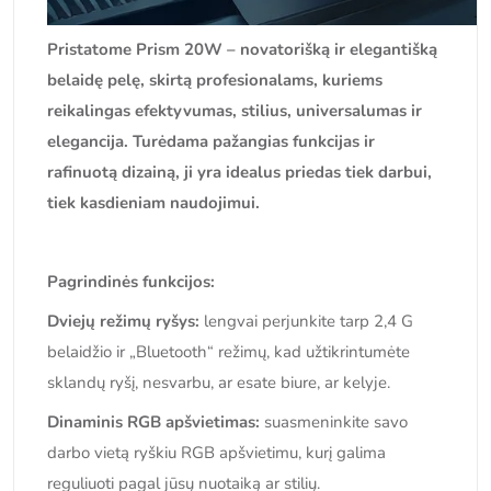
Pristatome Prism 20W – novatorišką ir elegantišką
belaidę pelę, skirtą profesionalams, kuriems
reikalingas efektyvumas, stilius, universalumas ir
elegancija. Turėdama pažangias funkcijas ir
rafinuotą dizainą, ji yra idealus priedas tiek darbui,
tiek kasdieniam naudojimui.
Pagrindinės funkcijos:
Dviejų režimų ryšys:
lengvai perjunkite tarp 2,4 G
belaidžio ir „Bluetooth“ režimų, kad užtikrintumėte
sklandų ryšį, nesvarbu, ar esate biure, ar kelyje.
Dinaminis RGB apšvietimas:
suasmeninkite savo
darbo vietą ryškiu RGB apšvietimu, kurį galima
reguliuoti pagal jūsų nuotaiką ar stilių.