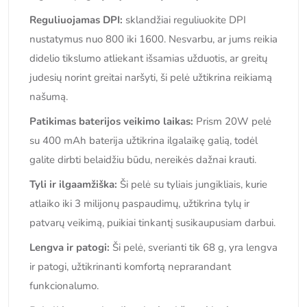
Reguliuojamas DPI:
sklandžiai reguliuokite DPI
nustatymus nuo 800 iki 1600. Nesvarbu, ar jums reikia
didelio tikslumo atliekant išsamias užduotis, ar greitų
judesių norint greitai naršyti, ši pelė užtikrina reikiamą
našumą.
Patikimas baterijos veikimo laikas:
Prism 20W pelė
su 400 mAh baterija užtikrina ilgalaikę galią, todėl
galite dirbti belaidžiu būdu, nereikės dažnai krauti.
Tyli ir ilgaamžiška:
Ši pelė su tyliais jungikliais, kurie
atlaiko iki 3 milijonų paspaudimų, užtikrina tylų ir
patvarų veikimą, puikiai tinkantį susikaupusiam darbui.
Lengva ir patogi:
Ši pelė, sverianti tik 68 g, yra lengva
ir patogi, užtikrinanti komfortą neprarandant
funkcionalumo.