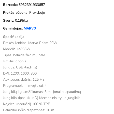
Barcode:
6932391933657
Prekės būsena:
Prekyboje
Svoris:
0.195kg
Gamintojas:
MARVO
Specifikacija
Prekės ženklas: Marvo Prism 20W
Modelis: M808W
Tipas: belaidė žaidimų pelė
Jutiklis: optinis
Jungtis: USB (laidinis)
DPI: 1200, 1600, 800
Apklausos dažnis: 125 Hz
Programuojami mygtukai: 4
Jungiklių ilgaamžiškumas: 3 milijonai paspaudimų
Jungiklio tipas: (K ir D) Mechaninis, tylus jungiklis
Kojelės: (riedučiai) 100 % TPE
Belaidžio ryšio diapazonas: 10 m