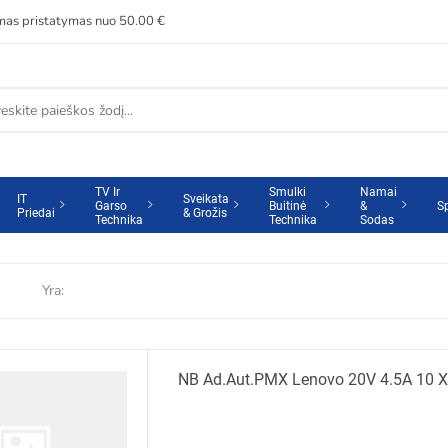
s pristatymas nuo 50.00 €
TV Ir
Smulki
Namai
IT
Sveikata
Garso
Buitinė
&
S
Priedai
& Grožis
Technika
Technika
Sodas
Yra:
NB Ad.aut.PMX Lenovo 20V 4.5A 10 X