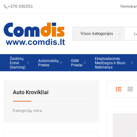
+370 330251
Nemokama
Žaidimų
Eksploatacinės
Automobilių
GSM
Erdvė
Medžiagos Ir Biuro
Prekės
Priedai
(Gaming)
Reikmenys
Auto Krovikliai
Kategorijų nėra.