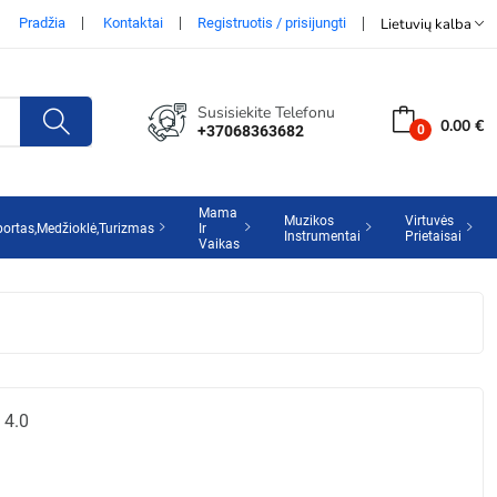
Pradžia
Kontaktai
Registruotis / prisijungti
Lietuvių kalba
Susisiekite Telefonu
0.00 €
+37068363682
Mama
Muzikos
Virtuvės
portas,Medžioklė,Turizmas
Ir
Instrumentai
Prietaisai
Vaikas
 4.0