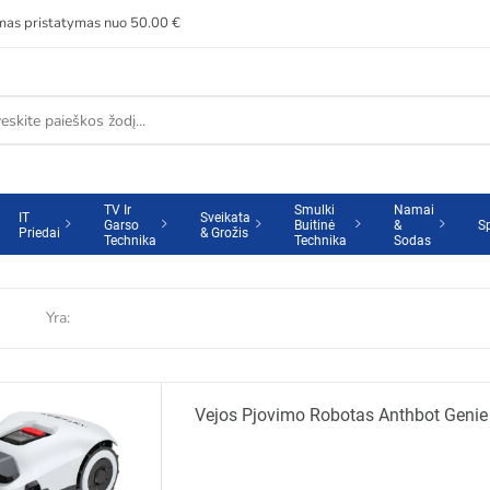
s pristatymas nuo 50.00 €
TV Ir
Smulki
Namai
IT
Sveikata
Garso
Buitinė
&
S
Priedai
& Grožis
Technika
Technika
Sodas
Yra:
Vejos Pjovimo Robotas Anthbot Genie