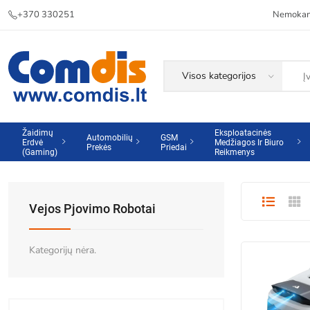
+370 330251
Nemokama
Žaidimų
Eksploatacinės
Automobilių
GSM
Erdvė
Medžiagos Ir Biuro
Prekės
Priedai
(Gaming)
Reikmenys
Vejos Pjovimo Robotai
Kategorijų nėra.