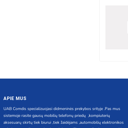
APIE MUS
UAB Comdis specializuojasi didmeninės prekybos srityje .Pas mus
sistemoje rasite gausų mobilių telefonų priedų ,kompiuterių
aksesuarų skirtų tiek biurui ,tiek žaidėjams ,automobilių elektronikos