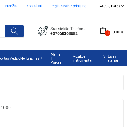
Pradžia
Kontaktai
Registruotis / prisijungti
Lietuvių kalba
Susisiekite Telefonu
0.00 €
+37068363682
Mama
Muzikos
Virtuvės
portas,Medžioklė,Turizmas
Ir
Instrumentai
Prietaisai
Vaikas
 1000