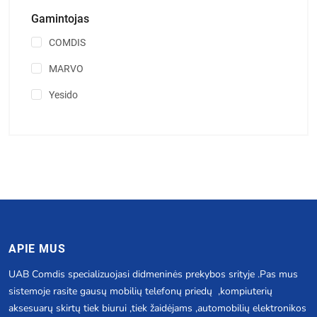
Gamintojas
COMDIS
MARVO
Yesido
APIE MUS
UAB Comdis specializuojasi didmeninės prekybos srityje .Pas mus
sistemoje rasite gausų mobilių telefonų priedų ,kompiuterių
aksesuarų skirtų tiek biurui ,tiek žaidėjams ,automobilių elektronikos