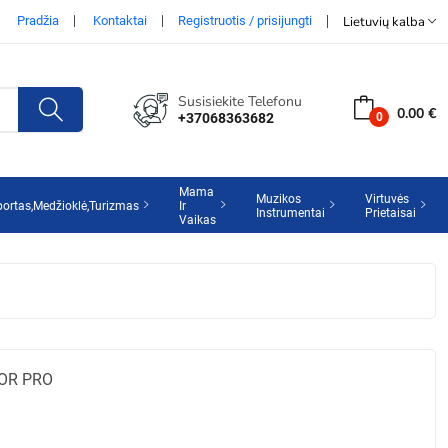
Pradžia
Kontaktai
Registruotis / prisijungti
Lietuvių kalba
Susisiekite Telefonu
0.00 €
+37068363682
Mama
Muzikos
Virtuvės
portas,Medžioklė,Turizmas
Ir
Instrumentai
Prietaisai
Vaikas
ZOR PRO