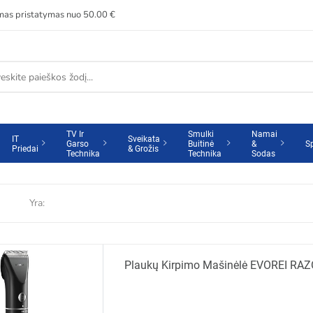
s pristatymas nuo 50.00 €
TV Ir
Smulki
Namai
IT
Sveikata
Garso
Buitinė
&
S
Priedai
& Grožis
Technika
Technika
Sodas
Yra:
Plaukų Kirpimo Mašinėlė EVOREI RA