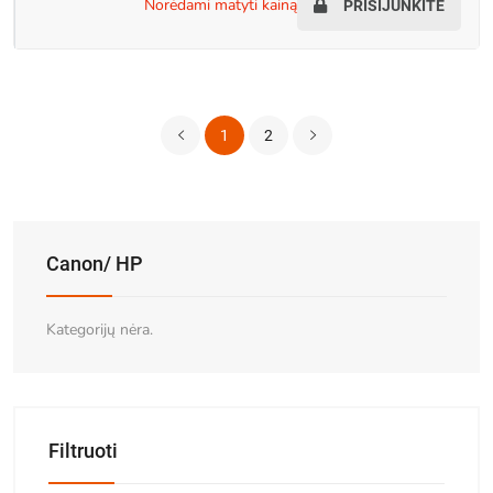
norėdami matyti kainą
PRISIJUNKITE
1
2
Canon/ HP
Kategorijų nėra.
Filtruoti