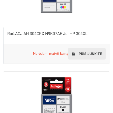
Raš.ACJ AH-304CRX N9K07AE Ju. HP 304XL
norėdami matyti kainą
PRISIJUNKITE