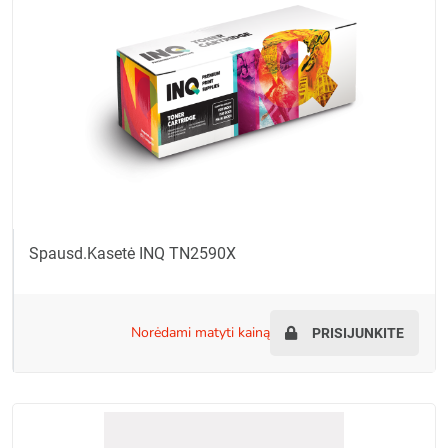
Spausd.kasetė INQ TN2590X
norėdami matyti kainą
PRISIJUNKITE