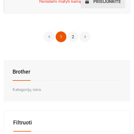
norėdami matyti kainą
PRISIJUNKITE
1
2
Brother
Kategorijų nėra.
Filtruoti