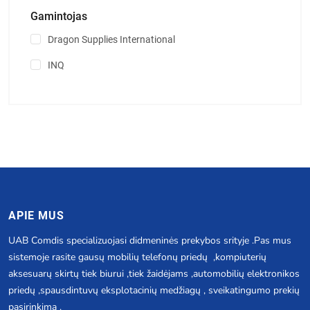
Gamintojas
Dragon Supplies International
INQ
APIE MUS
UAB Comdis specializuojasi didmeninės prekybos srityje .Pas mus
sistemoje rasite gausų mobilių telefonų priedų ,kompiuterių
aksesuarų skirtų tiek biurui ,tiek žaidėjams ,automobilių elektronikos
priedų ,spausdintuvų eksplotacinių medžiagų , sveikatingumo prekių
pasirinkimą .