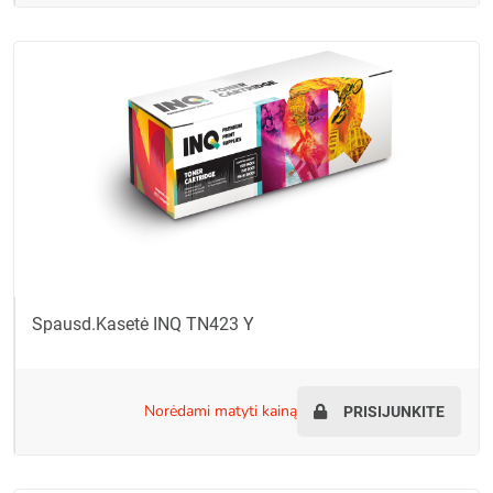
Spausd.kasetė INQ TN423 Y
norėdami matyti kainą
PRISIJUNKITE