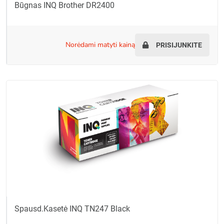
Būgnas INQ Brother DR2400
norėdami matyti kainą
PRISIJUNKITE
Spausd.kasetė INQ TN247 Black