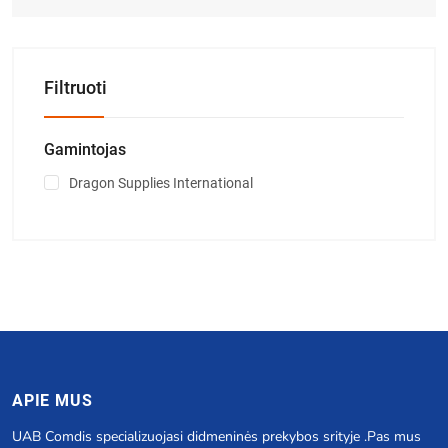
Filtruoti
Gamintojas
Dragon Supplies International
APIE MUS
UAB Comdis specializuojasi didmeninės prekybos srityje .Pas mus