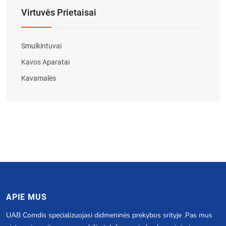
Virtuvės Prietaisai
Smulkintuvai
Kavos Aparatai
Kavamalės
APIE MUS
UAB Comdis specializuojasi didmeninės prekybos srityje .Pas mus