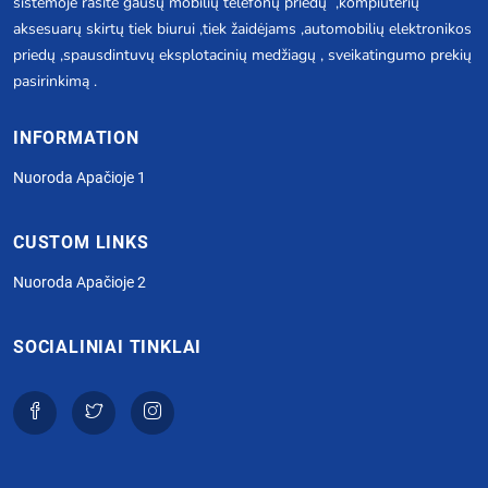
sistemoje rasite gausų mobilių telefonų priedų ,kompiuterių
aksesuarų skirtų tiek biurui ,tiek žaidėjams ,automobilių elektronikos
priedų ,spausdintuvų eksplotacinių medžiagų , sveikatingumo prekių
pasirinkimą .
INFORMATION
Nuoroda Apačioje 1
CUSTOM LINKS
Nuoroda Apačioje 2
SOCIALINIAI TINKLAI