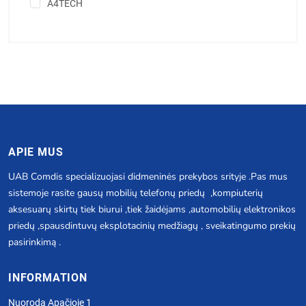
A4TECH
APIE MUS
UAB Comdis specializuojasi didmeninės prekybos srityje .Pas mus
sistemoje rasite gausų mobilių telefonų priedų ,kompiuterių
aksesuarų skirtų tiek biurui ,tiek žaidėjams ,automobilių elektronikos
priedų ,spausdintuvų eksplotacinių medžiagų , sveikatingumo prekių
pasirinkimą .
INFORMATION
Nuoroda Apačioje 1