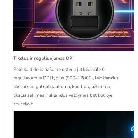
Tikslus ir reguliuojamas DPI
Pelė su didelio našumo optiniu jutikliu siūlo 6
reguliuojamus DPI lygius (800–12800), leidžiančius
tiksliai sureguliuoti jautrumą, kad būtų užtikrintas
tikslus sekimas ir sklandus valdymas bet kokioje
situacijoje.