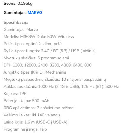
Svoris:
0.195kg
Gamintojas:
MARVO
Specifikacija
Gamintojas: Marvo
Modelis: M368W Duke 50W Wireless
Pelės tipas: optinė žaidimų pelė
Ryšio tipas: Jungtis: 2.4G / BT (5.3) / USB (laidinis)
Mygtukų skaičius: 6 programuojami
DPI: 1200, 12800, 2400, 3200, 4800, 6400, 800
Jungiklio tipas (K ir D): Mechaninis
Mygtukų paspaudimų skaičius: 10 milijonai paspaudimų
Apklausos dažnis: 1000 Hz (2.4G ir USB), 125 Hz (BT), 500 Hz
Kojelės: TPE
Baterijos talpa: 500 mAh
RBG apšvietimas: 7 apšvietimo režimai
Veikimo laikas: Iki 140 valandų
Laido ilgis: 1,6 m (USB-C į USB-A)
Programinė įranga: Taip