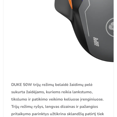
DUKE 50W trijų režimų belaidė žaidimų pelė
sukurta žaidėjams, kuriems reikia lankstumo,
tikslumo ir patikimo veikimo keliuose įrenginiuose.
Trijų režimų ryšys, lengvas dizainas ir pažangios
pritaikymo parinktys užtikrina sklandžią patirtį tiek