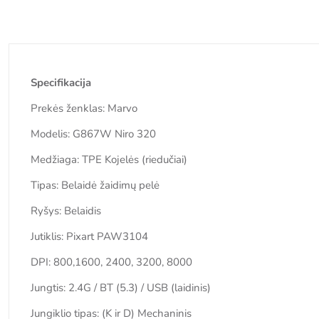
Specifikacija
Prekės ženklas: Marvo
Modelis: G867W Niro 320
Medžiaga: TPE Kojelės (riedučiai)
Tipas: Belaidė žaidimų pelė
Ryšys: Belaidis
Jutiklis: Pixart PAW3104
DPI: 800,1600, 2400, 3200, 8000
Jungtis: 2.4G / BT (5.3) / USB (laidinis)
Jungiklio tipas: (K ir D) Mechaninis