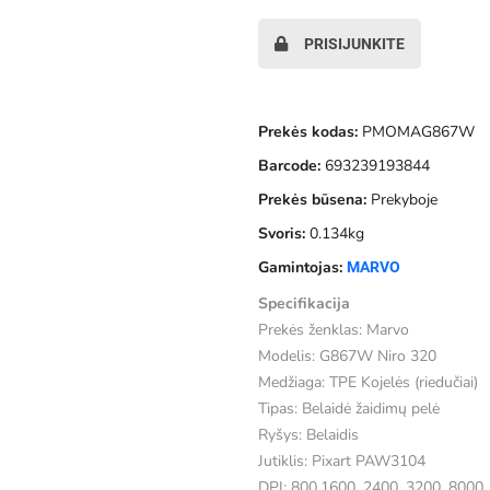
PRISIJUNKITE
Prekės kodas:
PMOMAG867W
Barcode:
693239193844
Prekės būsena:
Prekyboje
Svoris:
0.134kg
Gamintojas:
MARVO
Specifikacija
Prekės ženklas: Marvo
Modelis: G867W Niro 320
Medžiaga: TPE Kojelės (riedučiai)
Tipas: Belaidė žaidimų pelė
Ryšys: Belaidis
Jutiklis: Pixart PAW3104
DPI: 800,1600, 2400, 3200, 8000