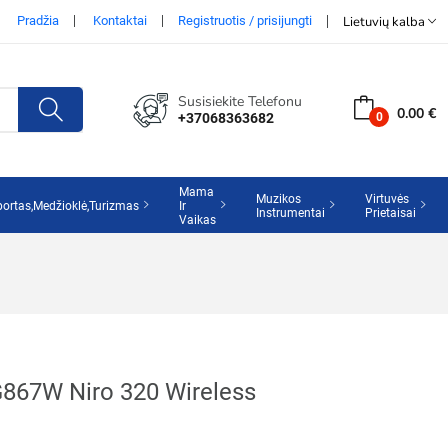
Pradžia
Kontaktai
Registruotis / prisijungti
Lietuvių kalba
Susisiekite Telefonu
0.00 €
+37068363682
Mama
Muzikos
Virtuvės
portas,Medžioklė,Turizmas
Ir
Instrumentai
Prietaisai
Vaikas
G867W Niro 320 Wireless