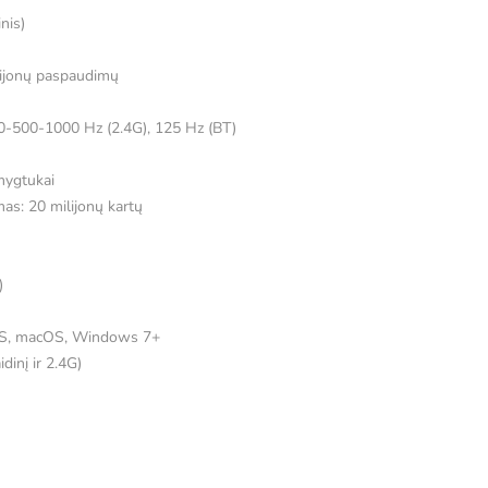
inis)
ilijonų paspaudimų
50-500-1000 Hz (2.4G), 125 Hz (BT)
mygtukai
s: 20 milijonų kartų
)
iOS, macOS, Windows 7+
dinį ir 2.4G)