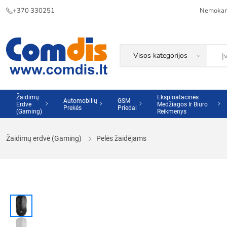
+370 330251
Nemokama
Žaidimų
Eksploatacinės
Automobilių
GSM
Erdvė
Medžiagos Ir Biuro
Prekės
Priedai
(Gaming)
Reikmenys
Žaidimų erdvė (Gaming)
Pelės žaidėjams