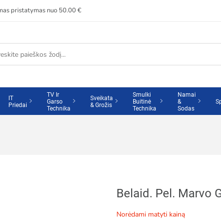
s pristatymas nuo 50.00 €
TV Ir
Smulki
Namai
IT
Sveikata
Garso
Buitinė
&
S
Priedai
& Grožis
Technika
Technika
Sodas
Belaid. Pel. Marvo 
norėdami matyti kainą