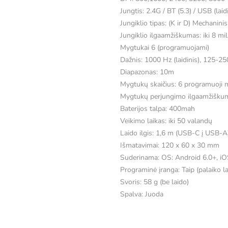
Jungtis: 2.4G / BT (5.3) / USB (laid
Jungiklio tipas: (K ir D) Mechaninis
Jungiklio ilgaamžiškumas: iki 8 m
Mygtukai 6 (programuojami)
Dažnis: 1000 Hz (laidinis), 125-2
Diapazonas: 10m
Mygtukų skaičius: 6 programuoji 
Mygtukų perjungimo ilgaamžiškuma
Baterijos talpa: 400mah
Veikimo laikas: iki 50 valandų
Laido ilgis: 1,6 m (USB-C į USB-A
Išmatavimai: 120 x 60 x 30 mm
Suderinama: OS: Android 6.0+, 
Programinė įranga: Taip (palaiko lai
Svoris: 58 g (be laido)
Spalva: Juoda